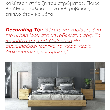
καλύτερη στήριξη του στρώματος. Ποιος
θα ήθελε άλλωστε ένα «θορυβώδες»
έπιπλο όταν κοιμάται;
Decorating
Tip
:
Θέλετε να χαρίσετε ένα
πιο
urban
look
στο υπνοδωμάτιό σας;
Το
κομοδίνο της
Loft
Collection
θα
συμπληρώσει ιδανικά το χώρο χωρίς
διακοσμητικές υπερβολές!