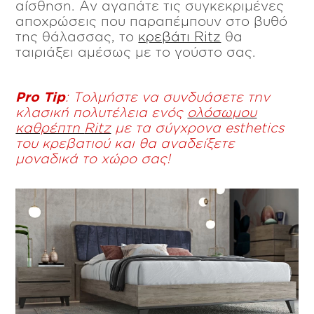
αίσθηση. Αν αγαπάτε τις συγκεκριμένες
αποχρώσεις που παραπέμπουν στο βυθό
της θάλασσας, το
κρεβάτι Ritz
θα
ταιριάξει αμέσως με το γούστο σας.
Pro
Tip
: Τολμήστε να συνδυάσετε την
κλασική πολυτέλεια ενός
ολόσωμου
καθρέπτη
Ritz
με τα σύγχρονα
esthetics
του κρεβατιού και θα αναδείξετε
μοναδικά το χώρο σας!