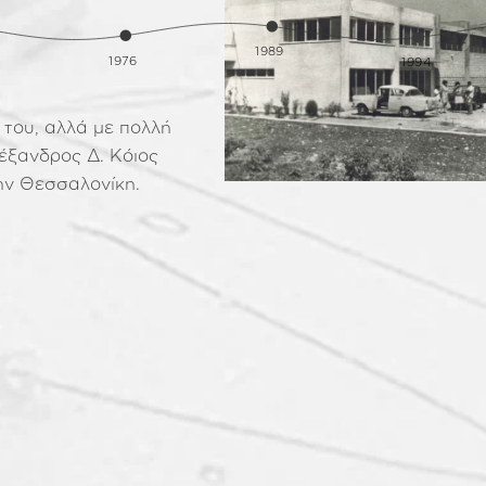
ISAVELLA
1989
KIDS
L
1976
1994
 του, αλλά με πολλή
λέξανδρος Δ. Κόιος
ην Θεσσαλονίκη.