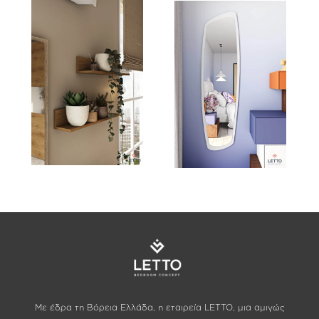
Με έδρα τη Βόρεια Ελλάδα, η εταιρεία LETTO, μια αμιγώς