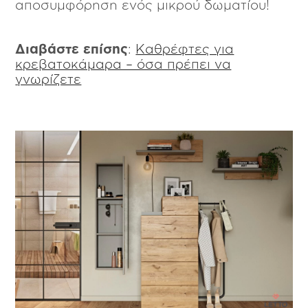
αποσυμφόρηση ενός μικρού δωματίου!
Διαβάστε επίσης
:
Καθρέφτες για
κρεβατοκάμαρα – όσα πρέπει να
γνωρίζετε