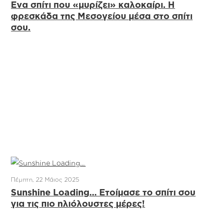
Ένα σπίτι που «μυρίζει» καλοκαίρι. Η
φρεσκάδα της Μεσογείου μέσα στο σπίτι
σου.
Πέμπτη, 22 Μάιος 2025
Sunshine Loading… Ετοίμασε το σπίτι σου
για τις πιο ηλιόλουστες μέρες!