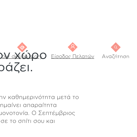
ον χώρο
our design story
Είσοδος Πελατών
Αναζήτηση
ράζει.
ην καθημερινότητα μετά το
σημαίνει απαραίτητα
μονοτονία. Ο Σεπτέμβριος
σε το σπίτι σου και