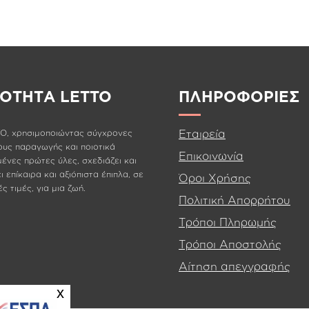
ΙΟΤΗΤΑ LETTO
ΠΛΗΡΟΦΟΡΙΕΣ
Εταιρεία
O, χρησιμοποιώντας σύγχρονες
υς παραγωγής και ποιοτικά
Επικοινωνία
μένες πρώτες ύλες, σχεδιάζει και
 επίκαιρα και αξιόπιστα έπιπλα, σε
Όροι Χρήσης
ς τιμές, για μια ζωή.
Πολιτική Απορρήτου
Τρόποι Πληρωμής
Τρόποι Αποστολής
Αίτηση απεγγραφής
x