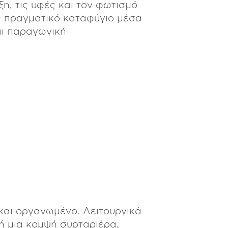
η, τις υφές και τον φωτισμό
ς πραγματικό καταφύγιο μέσα
AND
LINE
και παραγωγική
και οργανωμένο. Λειτουργικά
ή μια κομψή συρταριέρα,