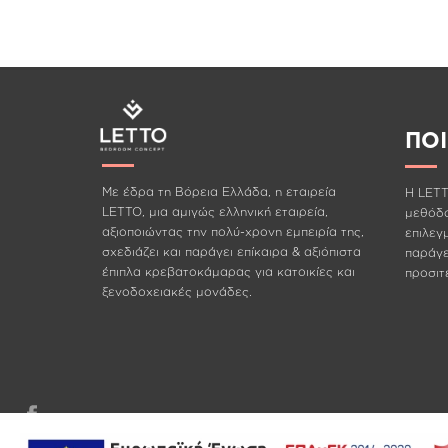
ΠΟ
Με έδρα τη Βόρεια Ελλάδα, η εταιρεία
Η LETT
LETTO, μια αμιγώς ελληνική εταιρεία,
μεθόδο
αξιοποιώντας την πολύ-χρονη εμπειρία της,
επιλεγ
σχεδιάζει και παράγει επίκαιρα & αξιόπιστα
παράγει
έπιπλα κρεβατοκάμαρας για κατοικίες και
προσιτέ
ξενοδοχειακές μονάδες.