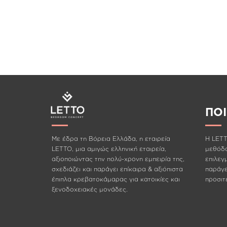
FLOW
ΠΟ
Με έδρα τη Βόρεια Ελλάδα, η εταιρεία
Η LETT
LETTO, μια αμιγώς ελληνική εταιρεία,
μεθόδο
αξιοποιώντας την πολύ-χρονη εμπειρία της,
επιλεγ
σχεδιάζει και παράγει επίκαιρα & αξιόπιστα
παράγει
έπιπλα κρεβατοκάμαρας για κατοικίες και
προσιτέ
ξενοδοχειακές μονάδες.