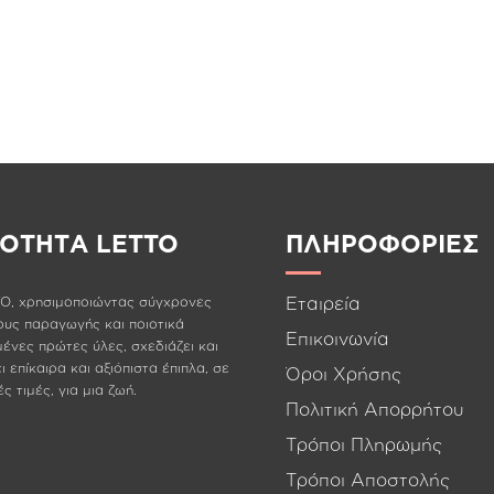
ISAVELLA
KIDS
L
ΙΟΤΗΤΑ LETTO
ΠΛΗΡΟΦΟΡΙΕΣ
Εταιρεία
O, χρησιμοποιώντας σύγχρονες
υς παραγωγής και ποιοτικά
Επικοινωνία
μένες πρώτες ύλες, σχεδιάζει και
 επίκαιρα και αξιόπιστα έπιπλα, σε
Όροι Χρήσης
ς τιμές, για μια ζωή.
Πολιτική Απορρήτου
Τρόποι Πληρωμής
Τρόποι Αποστολής