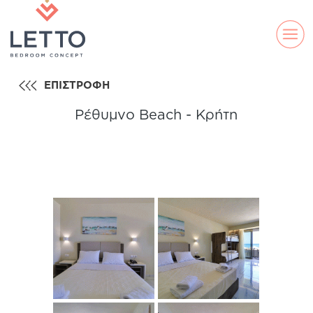
ΕΠΙΣΤΡΟΦΗ
Ρέθυμνο Beach - Kρήτη
ELLA
DS
LAND
LINE