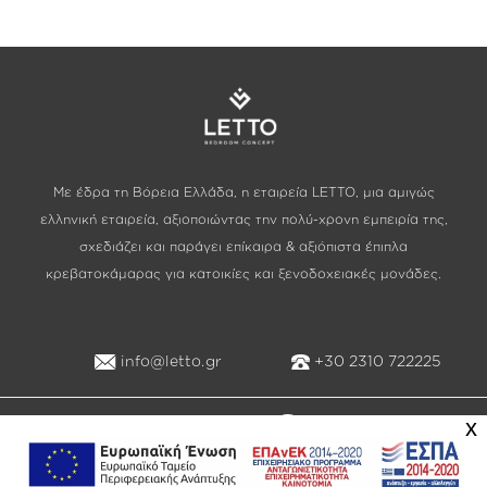
Με έδρα τη Βόρεια Ελλάδα, η εταιρεία LETTO, μια αμιγώς
ελληνική εταιρεία, αξιοποιώντας την πολύ-χρονη εμπειρία της,
σχεδιάζει και παράγει επίκαιρα & αξιόπιστα έπιπλα
κρεβατοκάμαρας για κατοικίες και ξενοδοχειακές μονάδες.
info@letto.gr
+30 2310 722225
x
Created by