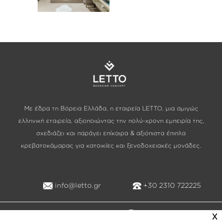
Με έδρα τη Βόρεια Ελλάδα, η εταιρεία LETTO, μια αμιγώς
ελληνική εταιρεία, αξιοποιώντας την πολύ-χρονη εμπειρία της,
σχεδιάζει και παράγει επίκαιρα & αξιόπιστα έπιπλα
κρεβατοκάμαρας για κατοικίες και ξενοδοχειακές μονάδες.
info@letto.gr
+30 2310 722225
x
Created by