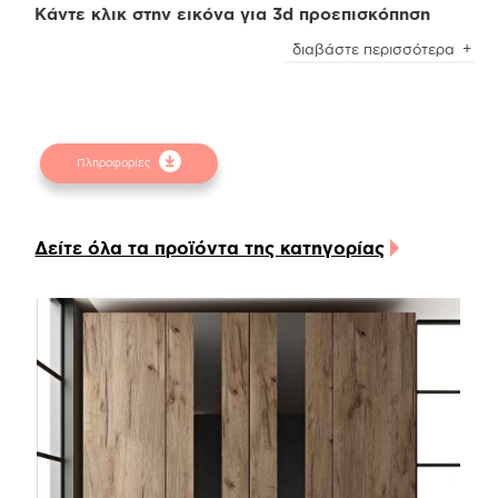
Κάντε κλικ στην εικόνα για 3d προεπισκόπηση
Προσοχή
! Ενδέχεται να υπάρχει μικρή χρωματική
διαβάστε περισσότερα
απόκλιση μεταξύ των φωτογραφιών και των
φυσικών αντικειμένων. Για την καλύτερη
εξυπηρέτησή σας συμβουλευτείτε τα
δειγματολόγια στα φυσικά καταστήματα.
Πληροφορίες
Δείτε όλα τα προϊόντα της κατηγορίας