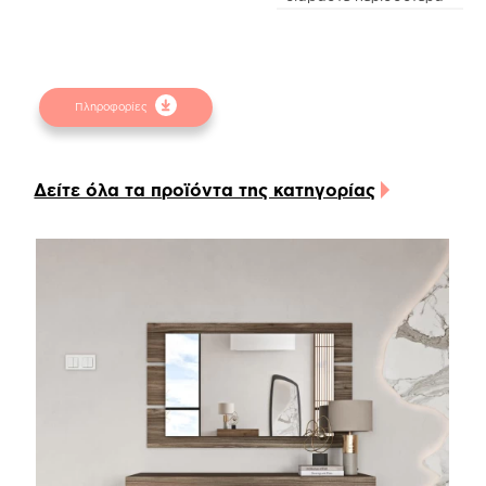
τεχνητό καπλαμά χρώματος tobacco walnut
(m.19) , ο οποίος συνδυάζεται απόλυτα αρμονικά
με την μεταλλική βάση στήριξης σε truffle brown
χρώμα.
Πληροφορίες
Οι γεωμετρικές γραμμές σχεδίασης του
κεφαλαριού δημιουργούν απρόσμενα
εντυπωσιακό αποτέλεσμα σε συνδυασμό με τις
Δείτε όλα τα προϊόντα της κατηγορίας
καμπύλες γωνίες του.
Όλα τα υλικά που χρησιμοποιούνται για την
κατασκευή του κρεβατιού είναι υψηλών
προδιαγραφών και διαθέτουν anti-scratch coating
για μεγάλη αντοχή στις γρατζουνιές και τα
χτυπήματα και ευκολία στο καθάρισμα και των πιο
δύσκολων λεκέδων.
Ο προαιρετικός led φωτισμός που μπορεί να
τοποθετηθεί στο κεφαλάρι και στο ποδαρικό,
υπάρχει δυνατότητα τοποθέτησης ανιχνευτή
κίνησης, θα δημιουργήσει ιδιαίτερη ατμόσφαιρα,
με χαμηλή κατανάλωση παρέχοντας βοήθεια