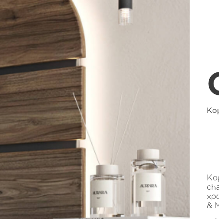
Κο
Κο
ch
χρ
& Μ