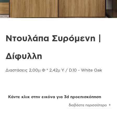
Ντουλάπα Συρόμενη |
Δίφυλλη
Διαστάσεις 2,00μ Φ * 2,42μ Υ / D.10 - White Oak
Κάντε κλικ στην εικόνα για 3d προεπισκόπηση
Προσοχή
! Ενδέχεται να υπάρχει μικρή χρωματική
διαβάστε περισσότερα
απόκλιση μεταξύ των φωτογραφιών και των
φυσικών αντικειμένων. Για την καλύτερη