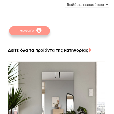
Είναι ιδανική επιλογή για να συμπληρώσει και να
διαβάστε περισσότερα
ανανεώσει το χολ, το living room (ειδικά πάνω
από minimal συνθέσεις) ή οποιοδήποτε χώρο του
σπιτιού εσείς επιλέξετε. Συνδυάστε τον με τις
ανάλογες συρταριέρες και ράφια, για θα
Πληροφορίες
δημιουργήσετε ζεστές και ταυτόχρονα χρηστικές
γωνιές.
Το προϊόν διατίθεται σε διάφορα χρώματα λάκας
Δείτε όλα τα προϊόντα της κατηγορίας
L.69 ως standard καθώς και σε L.03, L.21, L.23,
L.48, L.50, L.51, L.61, L.62 & metallic L.63 κατόπιν
παραγγελίας.
Στα επισυναπτόμενα αρχεία μπορείτε να βρείτε
τις αναλυτικές διαστάσεις και τα χρώματα του
προϊόντος.
Προσοχή
! Ενδέχεται να υπάρχει μικρή χρωματική
απόκλιση μεταξύ των φωτογραφιών και των
φυσικών αντικειμένων. Για την καλύτερη
εξυπηρέτησή σας συμβουλευτείτε τα
δειγματολόγια στα φυσικά καταστήματα.