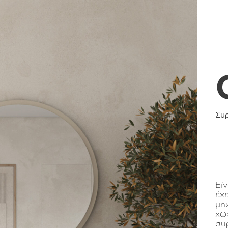
Συ
Εί
έχ
μη
χω
συρ