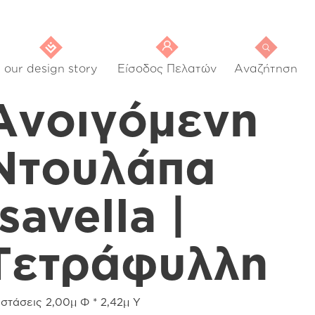
our design story
Είσοδος Πελατών
Αναζήτηση
Ανοιγόμενη
Ντουλάπα
Isavella |
Τετράφυλλη
στάσεις 2,00μ Φ * 2,42μ Υ