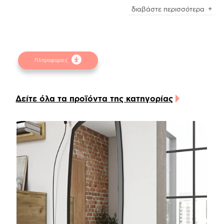
Το κρεβάτι Loft 4 | M.18 είναι κατασκευασμένο
διαβάστε περισσότερα
από τεχνητό καπλαμά σε natural rustic χρώμα
(M.18) και συνδυάζεται υπέροχα με την μεταλλική
βάση στήριξης Cosmos σε truffle brown
ηλεκτροστατική βαφή.
Πληροφορίες
Τα μαξιλάρια που ολοκληρώνουν το στυλ του
κρεβατιού είναι αποσπώμενα και πλένονται με
μεγάλη ευκολία σε περίπτωση που το ύφασμα μας
Δείτε όλα τα προϊόντα της κατηγορίας
το επιτρέπει, δημιουργώντας παράλληλα μια
ιδιαίτερα ζεστή αίσθηση.
Όλα τα υλικά που χρησιμοποιούνται για την
κατασκευή του κρεβατιού είναι υψηλών
προδιαγραφών και διαθέτουν anti-scratch coating
για μεγάλη αντοχή στις γρατζουνιές και τα
χτυπήματα και ευκολία στο καθάρισμα και των πιο
δύσκολων λεκέδων.
Επίσης, το κρεβάτι είναι εξοπλισμένο με ειδικά
λάστιχα προς αποφυγήν οποιουδήποτε τριξίματος
αλλά και καλύτερη στήριξη του στρώματος.