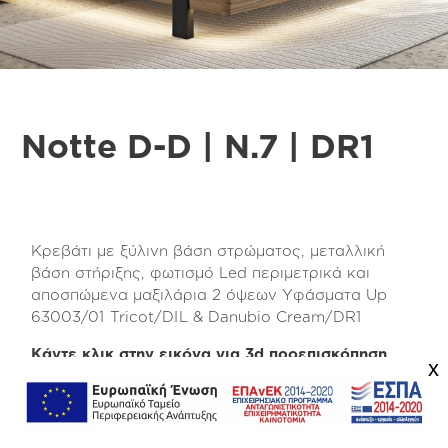
Notte D-D | N.7 | DR1
Κρεβάτι με ξύλινη βάση στρώματος, μεταλλική
βάση στήριξης, φωτισμό Led περιμετρικά και
αποσπώμενα μαξιλάρια 2 όψεων Υφάσματα Up
63003/01 Tricot/DIL & Danubio Cream/DR1
Κάντε κλικ στην εικόνα για 3d προεπισκόπηση
x
Κατασκευάζεται από φυσική επιφάνεια δρυς.
διαβάστε περισσότερα
Μετατρέπεται εύκολα σε πρακτική λύση
αποθήκευσης.