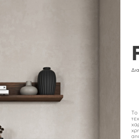
Δι
Το
τε
χα
χρη
απ