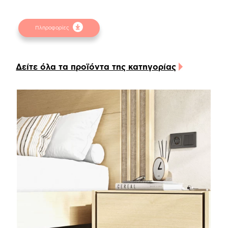
επισυναπτόμενα αρχεία pdf.
Προσοχή
! Ενδέχεται να υπάρχει μικρή χρωματική
Πληροφορίες
απόκλιση μεταξύ των φωτογραφιών και των
φυσικών αντικειμένων. Για την καλύτερη
εξυπηρέτησή σας συμβουλευτείτε τα
Δείτε όλα τα προϊόντα της κατηγορίας
δειγματολόγια στα φυσικά καταστήματα.