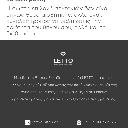
Η σωστή επιλογή σεντονιών δεν είναι
απλώς θέμα αισθητικής, αλλά ένας
εύκολος τρόπος να βελτιώσεις την
ποιότητα του ύπνου σου, αλλά και τη
διάθεσή σου!
Με έδρα τη Βόρεια Ελλάδα, η εταιρεία LETTO, μια αμιγώς
ελληνική εταιρεία, αξιοποιώντας την πολύ-χρονη εμπειρία της,
σχεδιάζει και παράγει επίκαιρα & αξιόπιστα έπιπλα
κρεβατοκάμαρας για κατοικίες και ξενοδοχειακές μονάδες.
info@letto.gr
+30 2310 722225