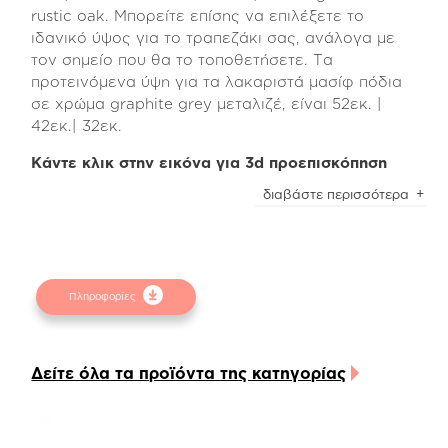
rustic oak. Μπορείτε επίσης να επιλέξετε το
ιδανικό ύψος για το τραπεζάκι σας, ανάλογα με
τον σημείο που θα το τοποθετήσετε. Τα
προτεινόμενα ύψη για τα λακαριστά μασίφ πόδια
σε χρώμα graphite grey μεταλιζέ, είναι 52εκ. |
42εκ.| 32εκ.
Κάντε κλικ στην εικόνα για 3d προεπισκόπηση
Με αυτόν τον τρόπο θα δημιουργήσετε των
διαβάστε περισσότερα
αγαπημένο σας συνδυασμό για τον αγαπημένο
σας χώρο!
Μπορείτε να δείτε τις αναλυτικές διαστάσεις των
προϊόντων στο επισυναπτόμενο pdf.
Πληροφορίες
Προσοχή
! Ενδέχεται να υπάρχει μικρή χρωματική
απόκλιση μεταξύ των φωτογραφιών και των
φυσικών αντικειμένων. Για την καλύτερη
Δείτε όλα τα προϊόντα της κατηγορίας
εξυπηρέτησή σας συμβουλευτείτε τα
δειγματολόγια στα φυσικά καταστήματα.