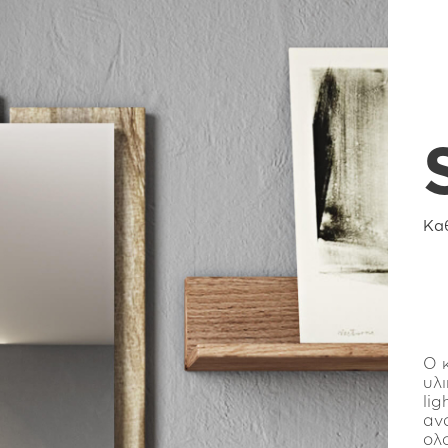
Κα
Ο 
υλ
lig
αν
ολ