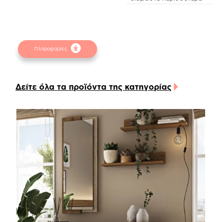
τεχνητό καπλαμά χρώματα natural canella oak
(m.32), σε συνδυασμό με την ιδιαίτερη ανάγλυφη
διακοσμητική επιφάνεια στο κεφαλάρι. Στηρίζεται
σε ξύλινα λακαριστά πόδια graphite grey
Πληροφορίες
χρώματος, αλλά υπάρχει και η δυνατότητα
προσθήκης μεταλλικής βάσης στήριξης σε truffle
brown χρώμα.
Δείτε όλα τα προϊόντα της κατηγορίας
Όλα τα υλικά που χρησιμοποιούνται για την
κατασκευή του κρεβατιού είναι υψηλών
προδιαγραφών και διαθέτουν anti-scratch coating
για μεγάλη αντοχή στις γρατζουνιές και τα
χτυπήματα και ευκολία στο καθάρισμα και των πιο
δύσκολων λεκέδων. Επίσης, το κρεβάτι είναι
εξοπλισμένο με ειδικά λάστιχα προς αποφυγή
οποιουδήποτε τριξίματος αλλά και καλύτερη
στήριξη του στρώματος.
Το κρεβάτι δέχεται στρώμα 160*200 το οποίο
μπορεί να στηριχτεί σε ξύλινες τάβλες/
κρεβατόξυλα ή σε ανατομικό τελάρο με πυκνά ή
απλά σανίδια. Επίσης, το κρεβάτι Sicilia μπορεί να