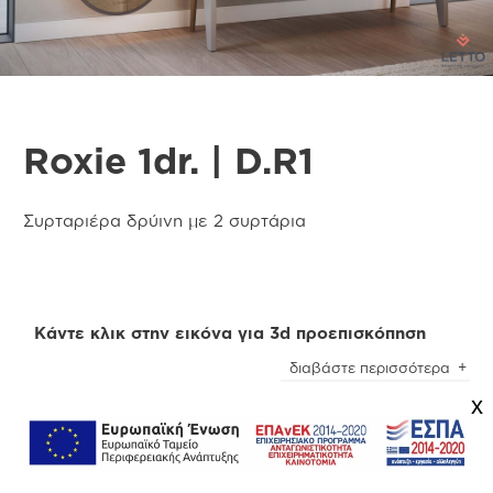
Roxie 1dr. | D.R1
Συρταριέρα δρύινη με 2 συρτάρια
Κάντε κλικ στην εικόνα για 3d προεπισκόπηση
διαβάστε περισσότερα
x
Προσοχή
! Ενδέχεται να υπάρχει μικρή χρωματική
απόκλιση μεταξύ των φωτογραφιών και των
φυσικών αντικειμένων. Για την καλύτερη
Πληροφορίες
εξυπηρέτησή σας συμβουλευτείτε τα