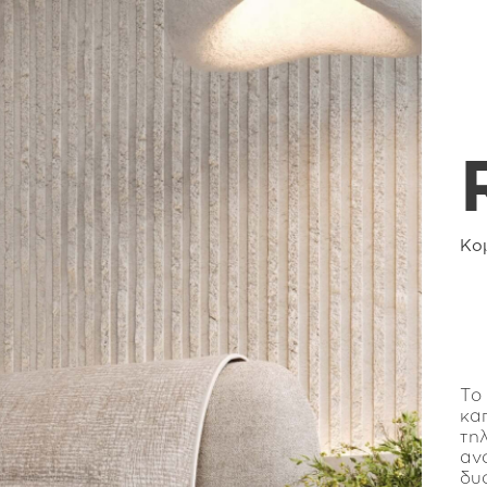
Κομ
Το
κα
τη
αν
δυ