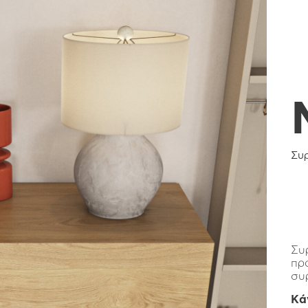
Συ
Συ
πρ
συ
Κά