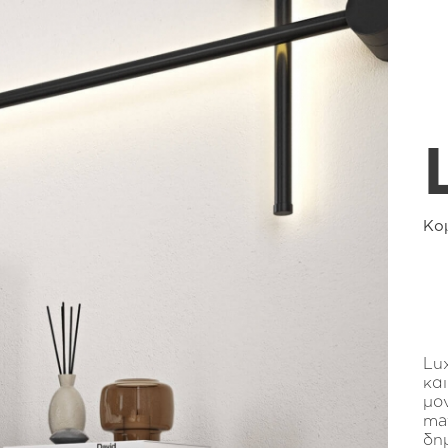
Κο
Lu
και
μο
ma
δη