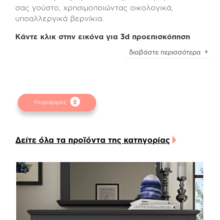
σας γούστο, χρησιμοποιώντας οικολογικά,
υποαλλεργικά βερνίκια.
Κάντε κλικ στην εικόνα για 3d προεπισκόπηση
Επίσης, υπάρχει η δυνατότητα επιλογής του
διαβάστε περισσότερα
country effect, μιας μεθόδου παλαίωσης κατά την
οποία οι ακμές του κομοδίνου επεξεργάζονται με
τρόπο ώστε το αποτέλεσμα να έχει μια ιδιαίτερη
όψη παλαίωσης.
Πληροφορίες
Το κομοδίνο Isavella διαθέτει δύο συρτάρια
αποθήκευσης, το εσωτερικό των οποίων είναι
κατασκευασμένο από ανάγλυφη μελαμίνη σε linen
Δείτε όλα τα προϊόντα της κατηγορίας
beige χρώμα. Οι μηχανισμοί των συρταριών είναι
ρόδας Teflon, ιταλικής προέλευσης, ενώ μπορούν
εύκολα να τοποθετηθούν μηχανισμοί soft close
για αθόρυβη λειτουργία.
Μπορείτε επίσης να αναβαθμίσετε άμεσα το
αγαπημένο σας προϊόν προσθέτοντας τον
προτεινόμενο usb charger, για γρήγορη και