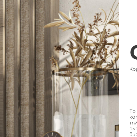
Κομ
Το
κα
τη
αν
δυ