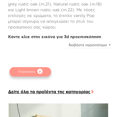
grey rustic oak (m.21), Natural rustic oak (m.18)
και Light brown rustic oak (m.22). Με τόσες
επιλογές σε χρώματα, το έπιπλο vanity Pop
μπορεί σίγουρα να απογειώσει το στυλ του
προσωπικού σας χώρου.
Κάντε κλικ στην εικόνα για 3d προεπισκόπηση
Διαθέτει ένα μεγάλο ντουλάπι αποθήκευσης, δύο
διαβάστε περισσότερα
εξωτερικά ράφια και δύο συρτάρια το εσωτερικό
των οποίων είναι κατασκευασμένο από ανάγλυφη
μελαμίνη linen beige χρώματος.
Οι μηχανισμοί που χρησιμοποιούνται είναι ρόδας
Πληροφορίες
Teflon με μεγάλη αντοχή στην χρόνια χρήση και
το βάρος, ενώ μπορείτε να επιλέξετε και τους
πρόσθετους μηχανισμούς soft close για αθόρυβη
Δείτε όλα τα προϊόντα της κατηγορίας
λειτουργία.
Το έπιπλο vanity Pop διαθέτει επίσης τρία
διακριτικά σημεία κρέμασης στην αριστερή
πλευρά του. Ανάλογα με τον χώρο που θα