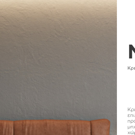
Κρ
Κρ
επ
πρ
μη
χώ