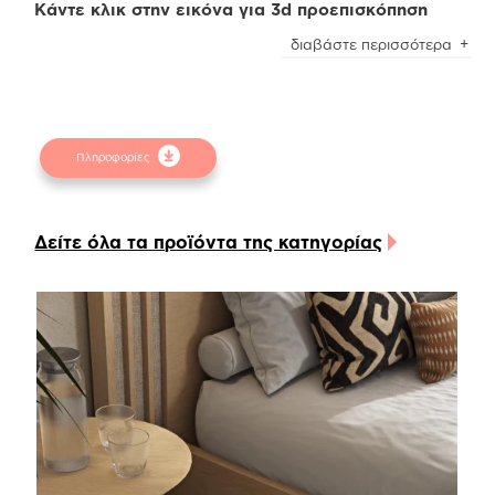
Κάντε κλικ στην εικόνα για 3d προεπισκόπηση
Ο φυσικός δρύινος καπλαμάς, έχει ιδιαίτερα
διαβάστε περισσότερα
χαρακτηριστικά νερά, που διαφοροποιούνται
ανάλογα με το τμήμα του κορμού του δένδρου
που χρησιμοποιήθηκε, αναδεικνύοντας τη φυσική
του ομορφιά!
Πληροφορίες
Το κομοδίνο διαθέτει ένα μεγάλο συρτάρι
αποθήκευσης και το εσωτερικό του είναι δίχρωμο
κατασκευασμένο από ανάγλυφη μελαμίνη.
Δείτε όλα τα προϊόντα της κατηγορίας
Προαιρετικά μπορούν να ενσωματωθούν
διαφόρων ειδών usb φόρτισης!
Όλα τα υλικά που χρησιμοποιούνται για την
κατασκευή του είναι υψηλών προδιαγραφών
εναρμονισμένα με της ευρωπαϊκές προδιαγραφές
και καθαρίζονται εύκολα με μαλακό νωπό πανί
Ταιριάζει ιδανικά με το κρεβάτι της Cliff collection
και συμπληρώνει υπέροχα τα κρεβάτια Ascott,
Luxx, Line, Nabuk & Fab από τις αντίστοιχες
collection. Επίσης μπορεί να συνοδεύσει και να