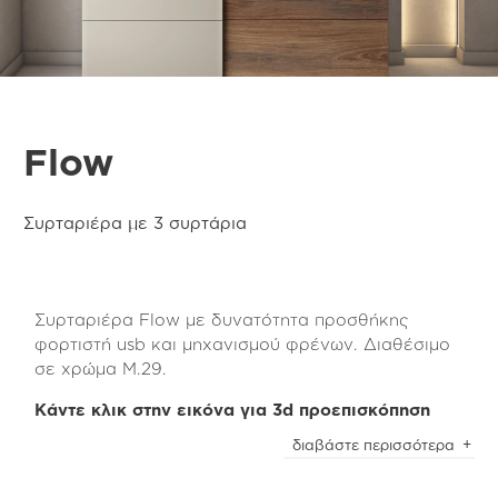
Flow
Συρταριέρα με 3 συρτάρια
Συρταριέρα Flow με δυνατότητα προσθήκης
φορτιστή usb και μηχανισμού φρένων. Διαθέσιμο
σε χρώμα Μ.29.
Κάντε κλικ στην εικόνα για 3d προεπισκόπηση
Η συρταριέρα με τα 3 συρτάρια της Flow
διαβάστε περισσότερα
collection είναι κατασκευασμένη από τεχνητό
καπλαμά dark Massima oak (m.29) με το