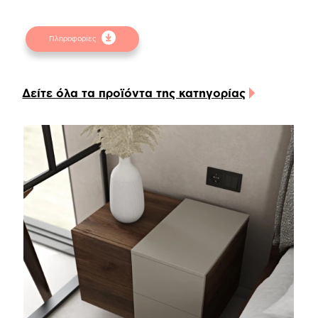
χαρακτηριστικό χρώμα της καρυδιάς και
συνδυάζεται άψογα με τις λακαριστές επιφάνειες
Πληροφορίες
των συρταριών και της επάνω επιφάνειας σε
χρώμα pale beige matte (L.52).
Η σχεδιαστική λεπτομέρεια της συρταριέρας,
Δείτε όλα τα προϊόντα της κατηγορίας
δημιουργεί την αίσθηση πως “αιωρείται ” στο
χώρο ! Τα υλικά που χρησιμοποιούνται διαθέτουν
αντιχαρακτικό coating για ιδιαίτερη αντοχή σε
γρατζουνιές και εύκολο καθάρισμα των πιο
απαιτητικών λεκέδων.
Η συρταριέρα διαθέτει τρία μεγάλα συρτάρια
αποθήκευσης, το εσωτερικό των οποίων είναι
κατασκευασμένο από ανάγλυφη μελαμίνη σε linen
beige χρώμα, ενώ οι μηχανισμοί είναι ρόδας
Teflon με ιδιαίτερη αντοχή στο βάρος και την
χρόνια χρήση.
Ακόμη, μπορούν πολύ εύκολα να τοποθετηθούν
μηχανισμοί soft close για αθόρυβη λειτουργία των
συρταριών. Επίσης, μπορείτε να αναβαθμίσετε το