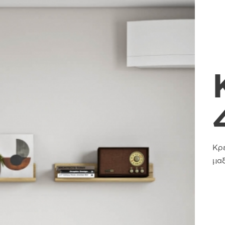
Κρ
μα